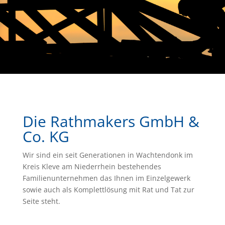
Die Rathmakers GmbH &
Co. KG
Wir sind ein seit Generationen in Wachtendonk im
Kreis Kleve am Niederrhein
bestehendes
Familienunternehmen das Ihnen im Einzelgewerk
sowie auch als Komplettlösung mit Rat und Tat zur
Seite steht.